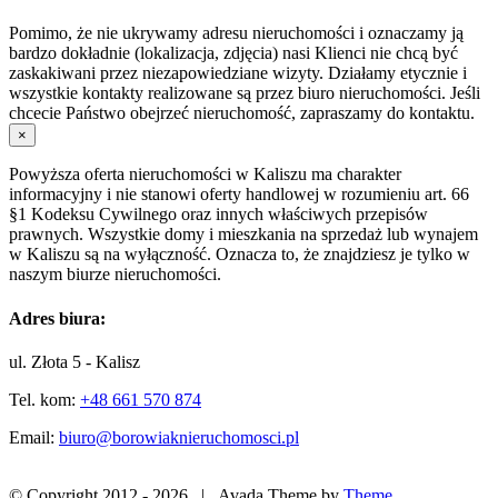
Pomimo, że nie ukrywamy adresu nieruchomości i oznaczamy ją
bardzo dokładnie (lokalizacja, zdjęcia) nasi Klienci nie chcą być
zaskakiwani przez niezapowiedziane wizyty. Działamy etycznie i
wszystkie kontakty realizowane są przez biuro nieruchomości. Jeśli
chcecie Państwo obejrzeć nieruchomość, zapraszamy do kontaktu.
×
Powyższa oferta nieruchomości w Kaliszu ma charakter
informacyjny i nie stanowi oferty handlowej w rozumieniu art. 66
§1 Kodeksu Cywilnego oraz innych właściwych przepisów
prawnych. Wszystkie domy i mieszkania na sprzedaż lub wynajem
w Kaliszu są na wyłączność. Oznacza to, że znajdziesz je tylko w
naszym biurze nieruchomości.
Adres biura:
ul. Złota 5 - Kalisz
Tel. kom:
+48 661 570 874
Email:
biuro@borowiaknieruchomosci.pl
© Copyright 2012 -
2026 | Avada Theme by
Theme