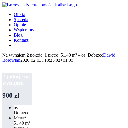
Przejdź
do
Oferta
zawartości
Sprzedaj
Opinie
Wspieramy
Blog
Kontakt
Na wynajem 2 pokoje, 1 piętro, 51,40 m² – os. Dobrzec
Dawid
Borowiak
2020-02-03T13:25:02+01:00
2 pokoje na
wynajem
900 zł
os.
Dobrzec
Metraż:
51,40 m²