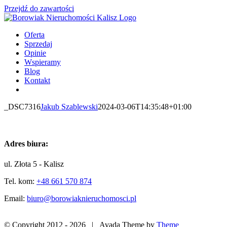
Przejdź do zawartości
Oferta
Sprzedaj
Opinie
Wspieramy
Blog
Kontakt
_DSC7316
Jakub Szablewski
2024-03-06T14:35:48+01:00
Adres biura:
ul. Złota 5 - Kalisz
Tel. kom:
+48 661 570 874
Email:
biuro@borowiaknieruchomosci.pl
© Copyright 2012 -
2026 | Avada Theme by
Theme