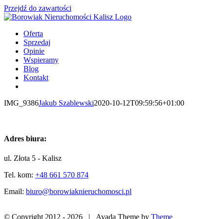
Przejdź do zawartości
Oferta
Sprzedaj
Opinie
Wspieramy
Blog
Kontakt
IMG_9386
Jakub Szablewski
2020-10-12T09:59:56+01:00
Adres biura:
ul. Złota 5 - Kalisz
Tel. kom:
+48 661 570 874
Email:
biuro@borowiaknieruchomosci.pl
© Copyright 2012 -
2026 | Avada Theme by
Theme