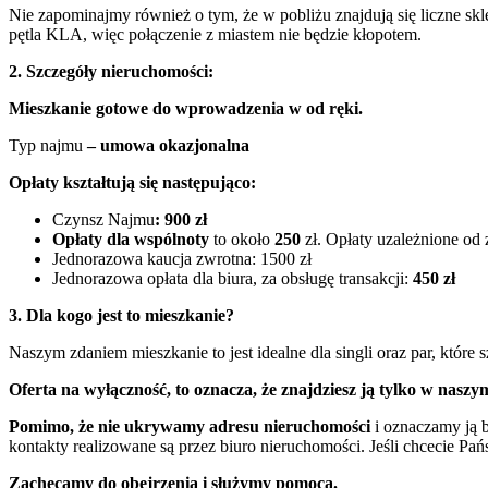
Nie zapominajmy również o tym, że w pobliżu znajdują się liczne skle
pętla KLA, więc połączenie z miastem nie będzie kłopotem.
2. Szczegóły nieruchomości:
Mieszkanie gotowe do wprowadzenia w od ręki.
Typ najmu
– umowa okazjonalna
Opłaty kształtują się następująco:
Czynsz Najmu
: 900
zł
Opłaty dla wspólnoty
to około
250
zł. Opłaty uzależnione od 
Jednorazowa kaucja zwrotna: 1500 zł
Jednorazowa opłata dla biura, za obsługę transakcji:
450 zł
3. Dla kogo jest to mieszkanie?
Naszym zdaniem mieszkanie to jest idealne dla singli oraz par, które
Oferta na wyłączność, to oznacza, że znajdziesz ją tylko w naszy
Pomimo, że nie ukrywamy adresu nieruchomości
i oznaczamy ją b
kontakty realizowane są przez biuro nieruchomości. Jeśli chcecie Pa
Zachęcamy do obejrzenia i służymy pomocą.