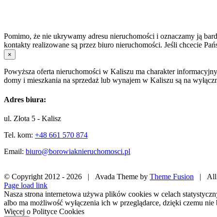
Pomimo, że nie ukrywamy adresu nieruchomości i oznaczamy ją bardzo 
kontakty realizowane są przez biuro nieruchomości. Jeśli chcecie Pa
×
Powyższa oferta nieruchomości w Kaliszu ma charakter informacyjny
domy i mieszkania na sprzedaż lub wynajem w Kaliszu są na wyłączno
Adres biura:
ul. Złota 5 - Kalisz
Tel. kom:
+48 661 570 874
Email:
biuro@borowiaknieruchomosci.pl
© Copyright 2012 -
2026 | Avada Theme by
Theme Fusion
| All 
Facebook
X
Pinterest
Instagram
Page load link
Nasza strona internetowa używa plików cookies w celach statystycz
albo ma możliwość wyłączenia ich w przeglądarce, dzięki czemu nie 
Więcej o Polityce Cookies