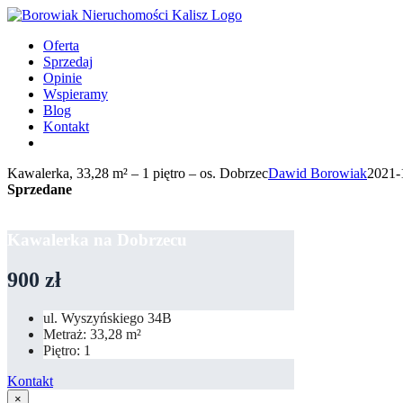
Przejdź
do
Oferta
zawartości
Sprzedaj
Opinie
Wspieramy
Blog
Kontakt
Kawalerka, 33,28 m² – 1 piętro – os. Dobrzec
Dawid Borowiak
2021-
Sprzedane
Kawalerka na Dobrzecu
900 zł
ul. Wyszyńskiego 34B
Metraż: 33,28 m²
Piętro: 1
Kontakt
×