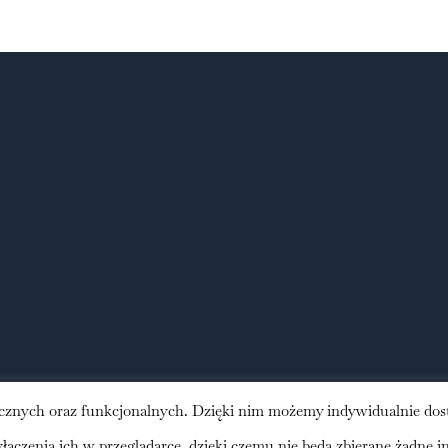
ycznych oraz funkcjonalnych. Dzięki nim możemy indywidualnie dos
l Rights Reserved | Powered by
WordPress
ączenia ich w przeglądarce, dzięki czemu nie będą zbierane żadne i