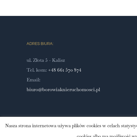
ADRES BIURA:
ul. Złota 5 - Kalisz
Tel. kom:
+48 661 570 874
Email:
biuro@borowiaknieruchomosci.pl
Nasza strona internetowa używa plików cookies w celach statyst
© Copyright 2012 -
2026 | Avada Theme by
Theme Fusion
| Al
cookies albo ma możliwość wył