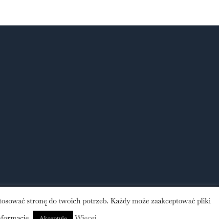
tosować stronę do twoich potrzeb. Każdy może zaakceptować pliki
Facebook
X
Pinterest
Instagram
nformacje.
Więcej
Akceptuję