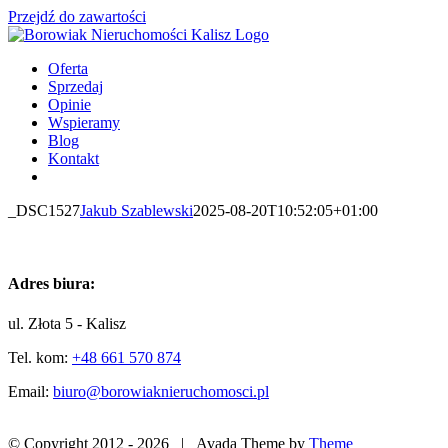
Przejdź do zawartości
Oferta
Sprzedaj
Opinie
Wspieramy
Blog
Kontakt
_DSC1527
Jakub Szablewski
2025-08-20T10:52:05+01:00
Adres biura:
ul. Złota 5 - Kalisz
Tel. kom:
+48 661 570 874
Email:
biuro@borowiaknieruchomosci.pl
© Copyright 2012 -
2026 | Avada Theme by
Theme