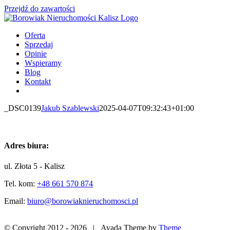
Przejdź do zawartości
Oferta
Sprzedaj
Opinie
Wspieramy
Blog
Kontakt
_DSC0139
Jakub Szablewski
2025-04-07T09:32:43+01:00
Adres biura:
ul. Złota 5 - Kalisz
Tel. kom:
+48 661 570 874
Email:
biuro@borowiaknieruchomosci.pl
© Copyright 2012 -
2026 | Avada Theme by
Theme