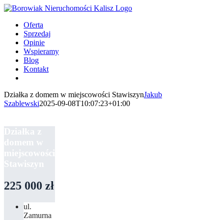
Przejdź
do
Oferta
zawartości
Sprzedaj
Opinie
Wspieramy
Blog
Kontakt
Działka z domem w miejscowości Stawiszyn
Jakub
Szablewski
2025-09-08T10:07:23+01:00
Działka z
domem w
miejscowości
Stawiszyn
225 000 zł
ul.
Zamurna