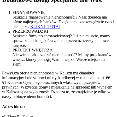
FINANSOWANIE
Szukacie finansowanie nieruchomości? Nasz doradca ma
ofertę najlepszych banków. Dzięki temu zaoszczędzicie czas i
pieniądze.
KLIKNIJ TUTAJ
PRZEPROWADZKI
Szukacie firmy przeprowadzkowej? Już nie musicie, mamy
sprawdzoną ekipę, która zadba o przewóz rzeczy na nowe
miejsce.
PROJEKT WNĘTRZA
Nie wiecie jak urządzić nieruchomość? Mamy projektantów
wnętrz, którzy pomogą Wam urządzić Wasze miejsce na
ziemi.
Powyższa oferta nieruchomości w Kaliszu ma charakter
informacyjny i nie stanowi oferty handlowej w rozumieniu art. 66
§1 Kodeksu Cywilnego oraz innych właściwych przepisów
prawnych. Wszystkie domy i mieszkania na sprzedaż lub wynajem
w Kaliszu są na wyłączność. Oznacza to, że znajdziesz je tylko w
naszym biurze nieruchomości.
Adres biura:
ul. Złota 5 - Kalisz