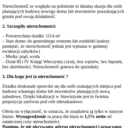
Nieruchomość ze względu na położenie to idealna okazja dla osób
planujących budowę nowego domu lub inwestorów poszukujących
gruntu pod swoją działalność.
2. Szczegóły nieruchomości:
– Powierzchnia działki: 1114 m²
– Stan domu: do generalnego remontu lub rozbiórki (należy
pamiętać, że nieruchomość jednak jest wpisana w gminnej
ewidencji zabytków)
– Media: prąd, woda
– Dział III i IV Księgi Wieczystej czysty, bez wpisów, bez hipotek,
bez służebności. Nieruchomość gotowa do sprzedaży.
3. Dla kogo jest ta nieruchomość ?
Działka doskonale sprawdzi się dla osób szukających miejsca pod
budowę własnego domu lub inwestorów planujących nową
zabudowę. Dzięki lokalizacji w Stawiszynie jest to świetna
propozycja zarówno pod cele mieszkaniowe.
Oferta na wyłączność, to oznacza, że znajdziesz ją tylko w naszym
biurze.
Wynagrodzenie
za pracę dla biura to
1,5% netto
od
ostatecznej ceny nieruchomości.
Pomimo, że nie ukrywamy adresu nieruchomości i oznaczamy