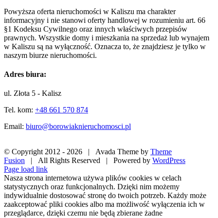
Powyższa oferta nieruchomości w Kaliszu ma charakter
informacyjny i nie stanowi oferty handlowej w rozumieniu art. 66
§1 Kodeksu Cywilnego oraz innych właściwych przepisów
prawnych. Wszystkie domy i mieszkania na sprzedaż lub wynajem
w Kaliszu są na wyłączność. Oznacza to, że znajdziesz je tylko w
naszym biurze nieruchomości.
Adres biura:
ul. Złota 5 - Kalisz
Tel. kom:
+48 661 570 874
Email:
biuro@borowiaknieruchomosci.pl
© Copyright 2012 -
2026 | Avada Theme by
Theme
Fusion
| All Rights Reserved | Powered by
WordPress
Facebook
X
Pinterest
Instagram
Page load link
Nasza strona internetowa używa plików cookies w celach
statystycznych oraz funkcjonalnych. Dzięki nim możemy
indywidualnie dostosować stronę do twoich potrzeb. Każdy może
zaakceptować pliki cookies albo ma możliwość wyłączenia ich w
przeglądarce, dzięki czemu nie będą zbierane żadne