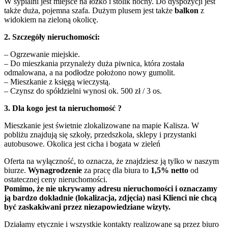
W sypialni jest miejsce na łóżko i stolik nocny. Do dyspozycji jest
także duża, pojemna szafa. Dużym plusem jest także
balkon
z
widokiem na zieloną okolicę.
2. Szczegóły nieruchomości:
– Ogrzewanie miejskie.
– Do mieszkania przynależy duża piwnica, która została
odmalowana, a na podłodze położono nowy gumolit.
– Mieszkanie z księgą wieczystą.
– Czynsz do spółdzielni wynosi ok. 500 zł / 3 os.
3. Dla kogo jest ta nieruchomość ?
Mieszkanie jest świetnie zlokalizowane na mapie Kalisza. W
pobliżu znajdują się szkoły, przedszkola, sklepy i przystanki
autobusowe. Okolica jest cicha i bogata w zieleń
Oferta na wyłączność, to oznacza, że znajdziesz ją tylko w naszym
biurze.
Wynagrodzenie
za pracę dla biura to
1,5% netto
od
ostatecznej ceny nieruchomości.
Pomimo, że nie ukrywamy adresu nieruchomości i oznaczamy
ją bardzo dokładnie (lokalizacja, zdjęcia) nasi Klienci nie chcą
być zaskakiwani przez niezapowiedziane wizyty.
Działamy etycznie i wszystkie kontakty realizowane są przez biuro