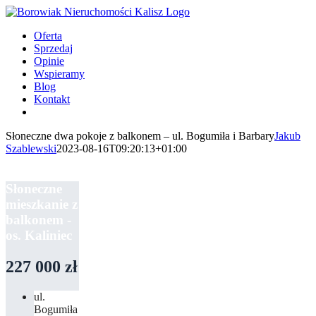
Przejdź
do
Oferta
zawartości
Sprzedaj
Opinie
Wspieramy
Blog
Kontakt
Słoneczne dwa pokoje z balkonem – ul. Bogumiła i Barbary
Jakub
Szablewski
2023-08-16T09:20:13+01:00
Słoneczne
mieszkanie z
balkonem -
os. Kaliniec
227 000 zł
ul.
Bogumiła