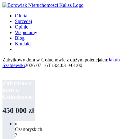
Przejdź
do
Oferta
zawartości
Sprzedaj
Opinie
Wspieramy
Blog
Kontakt
Zabytkowy dom w Gołuchowie z dużym potencjałem
Jakub
Szablewski
2026-07-16T13:40:31+01:00
Zabytkowy
dom w
Gołuchowie
450 000 zł
ul.
Czartoryskich
7