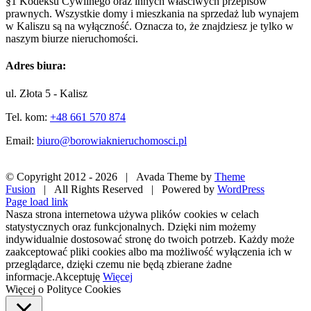
§1 Kodeksu Cywilnego oraz innych właściwych przepisów
prawnych. Wszystkie domy i mieszkania na sprzedaż lub wynajem
w Kaliszu są na wyłączność. Oznacza to, że znajdziesz je tylko w
naszym biurze nieruchomości.
Adres biura:
ul. Złota 5 - Kalisz
Tel. kom:
+48 661 570 874
Email:
biuro@borowiaknieruchomosci.pl
© Copyright 2012 -
2026 | Avada Theme by
Theme
Fusion
| All Rights Reserved | Powered by
WordPress
Facebook
X
Pinterest
Instagram
Page load link
Nasza strona internetowa używa plików cookies w celach
statystycznych oraz funkcjonalnych. Dzięki nim możemy
indywidualnie dostosować stronę do twoich potrzeb. Każdy może
zaakceptować pliki cookies albo ma możliwość wyłączenia ich w
przeglądarce, dzięki czemu nie będą zbierane żadne
informacje.
Akceptuję
Więcej
Więcej o Polityce Cookies