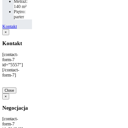
Metraż:
140 m²
Piętro:
parter
Kontakt
×
Kontakt
[contact-
form-7
id=”5557″]
[/contact-
form-7]
Close
×
Negocjacja
[contact-
form-7